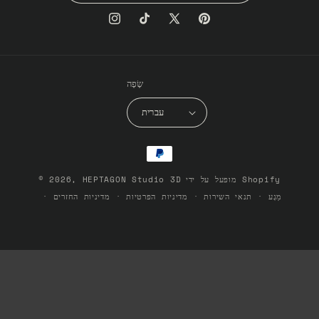
Instagram
TikTok
X
Pinterest
(Twitter)
שָׂפָה
עברית
אמצעי
תשלום
מופעל על ידי Shopify
HEPTAGON Studio 3D
© 2026,
מַגָע
תנאי השירות
מדיניות הפרטיות
מדיניות החזרים